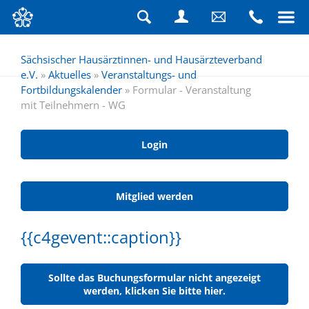
Suche
Login
Schreiben
Rufen
Sie
Sie
Sächsischer Hausärztinnen- und Hausärzteverband
e.V.
»
Aktuelles
»
Veranstaltungs- und
uns
uns
Fortbildungskalender
»
Formular - Veranstaltung
eine
an
mit Teilnehmern - WG
Nachricht
Login
Mitglied werden
{{c4gevent::caption}}
Sollte das Buchungsformular nicht angezeigt
werden, klicken Sie bitte hier.