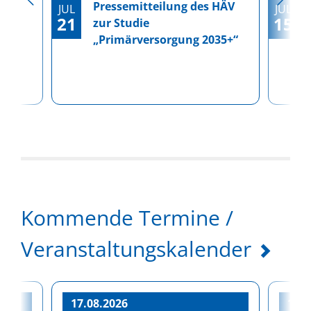
Pressemitteilung des HÄV
JUL
JUL
21
15
zur Studie
„Primärversorgung 2035+“
Kommende Termine /
Veranstaltungskalender
17.08.2026
19.0