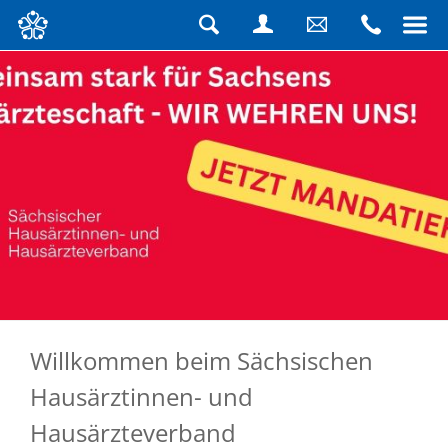
Navigation
überspringen
Suche
Login
Schreiben
Rufen
Sie
Sie
uns
uns
eine
an
Nachricht
Willkommen beim Sächsischen
Hausärztinnen- und
Hausärzteverband