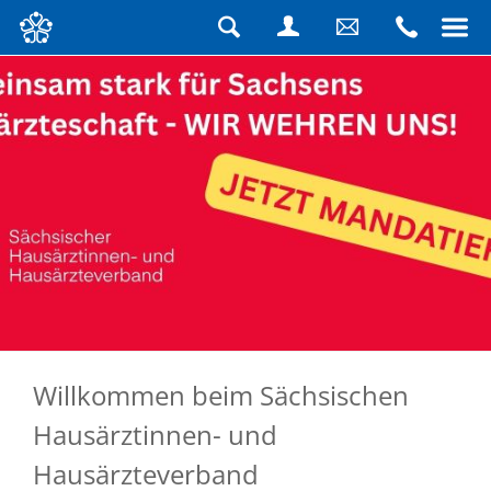
Navigation
überspringen
Suche
Login
Schreiben
Rufen
Sie
Sie
uns
uns
eine
an
Nachricht
Willkommen beim Sächsischen
Hausärztinnen- und
Hausärzteverband