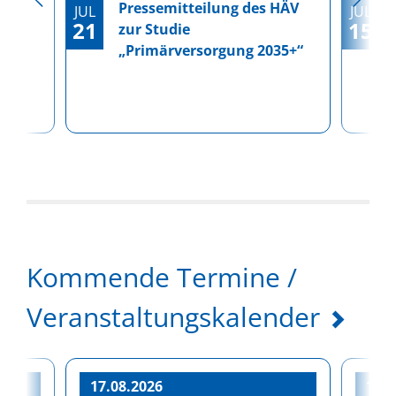
Pressemitteilung des HÄV
JUL
JUL
21
15
Me)
zur Studie
„Primärversorgung 2035+“
Kommende Termine /
Veranstaltungskalender
17.08.2026
19.0