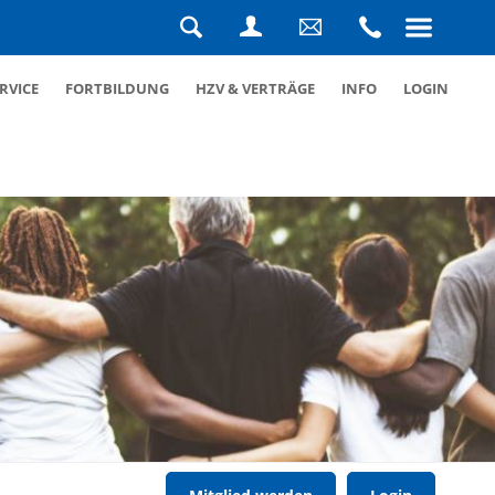
Navigation
überspringen
Suche
Login
Schreiben
Rufen
RVICE
FORTBILDUNG
HZV & VERTRÄGE
INFO
LOGIN
Sie
Sie
uns
uns
eine
an
Nachricht