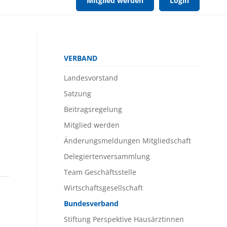
Mitglied werden
Login
Navigation
VERBAND
überspringen
Landesvorstand
Satzung
Beitragsregelung
Mitglied werden
Änderungsmeldungen Mitgliedschaft
Delegiertenversammlung
Team Geschäftsstelle
Wirtschaftsgesellschaft
Bundesverband
Stiftung Perspektive Hausärztinnen