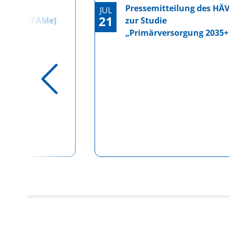
r
Pressemitteilung des HÄ
JUL
21
edizin (FAMe)
zur Studie
„Primärversorgung 2035+