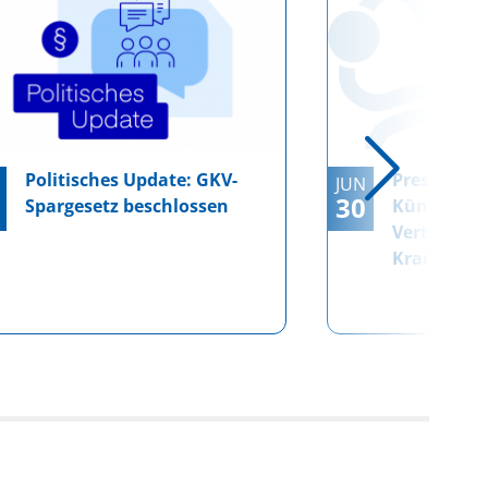
Politisches Update: GKV-
Pressemitt
JUN
30
Spargesetz beschlossen
Kündigung
Verträgen 
Krankenka