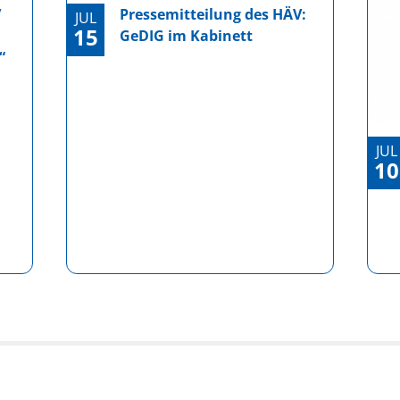
V
Pressemitteilung des HÄV:
JUL
15
GeDIG im Kabinett
“
JUL
10