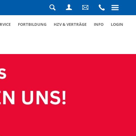
Navigation
überspringen
Suche
Login
Schreiben
Rufen
RVICE
FORTBILDUNG
HZV & VERTRÄGE
INFO
LOGIN
Sie
Sie
uns
uns
eine
an
Nachricht