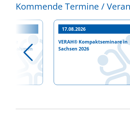
Kommende Termine / Verans
0–19:00
17.08.2026
ationale
VERAH® Kompaktseminare in
ie im Rahmen
Sachsen 2026