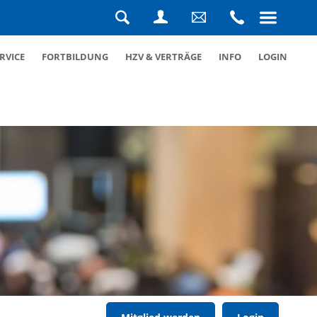
Navigation
überspringen
Suche
Login
Schreiben
Rufen
RVICE
FORTBILDUNG
HZV & VERTRÄGE
INFO
LOGIN
Sie
Sie
uns
uns
eine
an
Nachricht