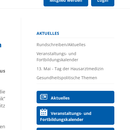
Mitglied werden
Login
Navigation
AKTUELLES
überspringen
n
Rundschreiben/Aktuelles
Veranstaltungs- und
Fortbildungskalender
13. Mai - Tag der Hausarztmedizin
aus
Gesundheitspolitische Themen
die
Navigation
Aktuelles
k“
überspringen
itz
Veranstaltungs- und
Fortbildungskalender
den