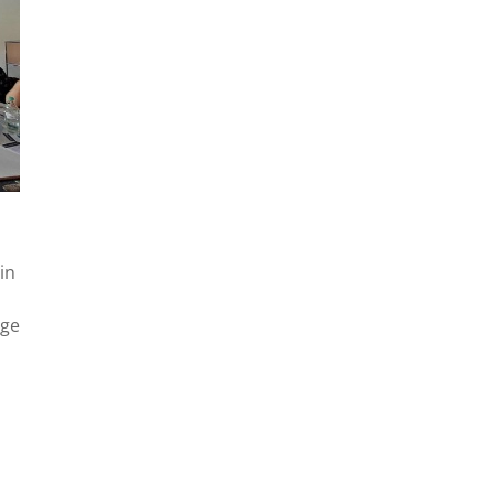
in
ige