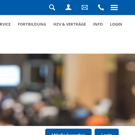
Navigation
überspringen
Suche
Login
Schreiben
Rufen
RVICE
FORTBILDUNG
HZV & VERTRÄGE
INFO
LOGIN
Sie
Sie
uns
uns
eine
an
Nachricht