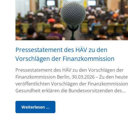
Pressestatement des HÄV zu den
Vorschlägen der Finanzkommission
Pressestatement des HÄV zu den Vorschlägen der
Finanzkommission Berlin, 30.03.2026 – Zu den heute
veröffentlichten Vorschlägen der Finanzkommission
Gesundheit erklären die Bundesvorsitzenden des...
Pressestatement
Weiterlesen …
des
HÄV
zu