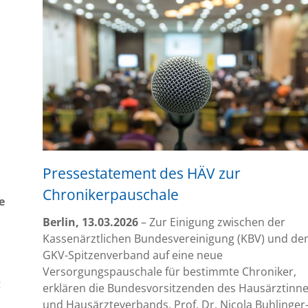
und
Hausärzteverbandes
Pressestatement des HÄV zur
Chronikerpauschale
e
Berlin, 13.03.2026
– Zur Einigung zwischen der
Kassenärztlichen Bundesvereinigung (KBV) und d
GKV-Spitzenverband auf eine neue
Versorgungspauschale für bestimmte Chroniker,
t
erklären die Bundesvorsitzenden des Hausärztinne
und Hausärzteverbands, Prof. Dr. Nicola Buhlinger