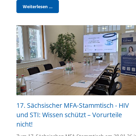
Pressemitteilung
Weiterlesen …
-
Telematikinfrastruktur-
Chaos:
Hausärztinnen-
und
Hausärzteverband
fordert
Erhöhung
der
TI-
Pauschale
17. Sächsischer MFA-Stammtisch - HIV
und STI: Wissen schützt – Vorurteile
nicht!