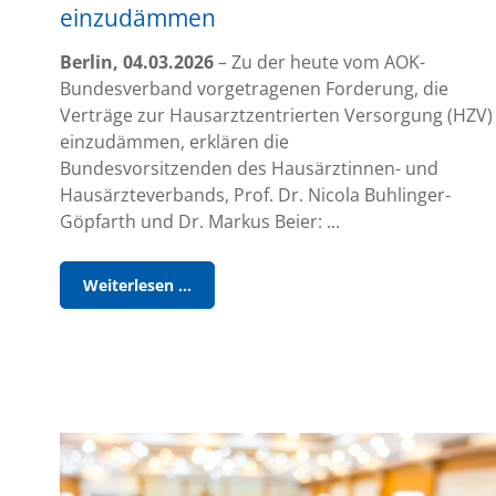
einzudämmen
Berlin, 04.03.2026
– Zu der heute vom AOK-
Bundesverband vorgetragenen Forderung, die
Verträge zur Hausarztzentrierten Versorgung (HZV)
einzudämmen, erklären die
Bundesvorsitzenden des Hausärztinnen- und
Hausärzteverbands, Prof. Dr. Nicola Buhlinger-
Göpfarth und Dr. Markus Beier: ...
Pressestatement
Weiterlesen …
des
HÄV
zur
AOK-
Bundesverbands-
Forderung,
die
HZV
einzudämmen