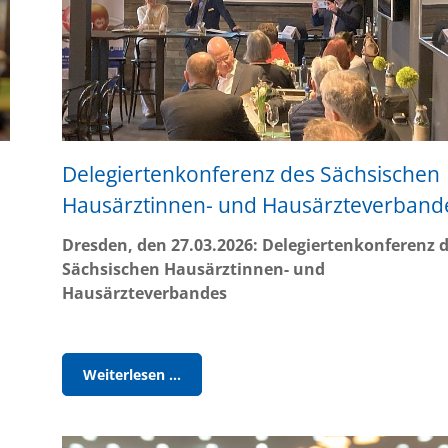
Delegiertenkonferenz des Sächsischen
Hausärztinnen- und Hausärzteverband
Dresden, den 27.03.2026: Delegiertenkonferenz 
Sächsischen Hausärztinnen- und
Hausärzteverbandes
Delegiertenkonferenz
Weiterlesen …
des
Sächsischen
Hausärztinnen-