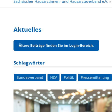
Sächsischer Hausärztinnen- und Hausärzteverband e.V.
»
Aktuelles
Ältere Beiträge finden Sie im Login-Bereich.
Schlagwörter
Bundesverband
HZV
Politik
Pressemitteilung