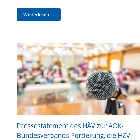
DiGA-
Weiterlesen …
CHECK
im
Arztportal
Pressestatement des HÄV zur AOK-
Bundesverbands-Forderung, die HZV