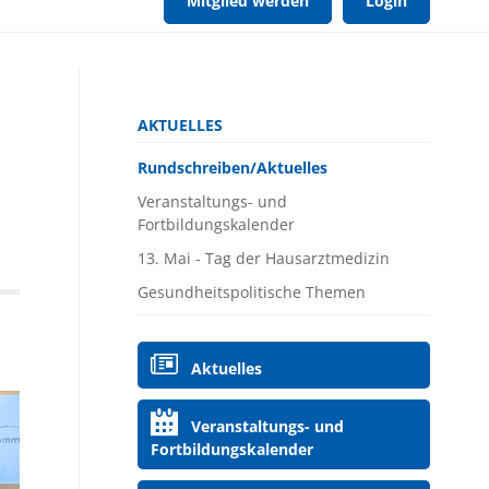
Mitglied werden
Login
Navigation
AKTUELLES
überspringen
Rundschreiben/Aktuelles
Veranstaltungs- und
Fortbildungskalender
13. Mai - Tag der Hausarztmedizin
Gesundheitspolitische Themen
Navigation
Aktuelles
überspringen
Veranstaltungs- und
Fortbildungskalender