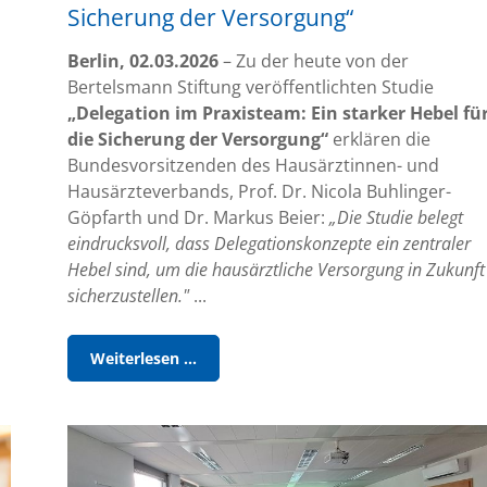
Sicherung der Versorgung“
Berlin, 02.03.2026
– Zu der heute von der
Bertelsmann Stiftung veröffentlichten Studie
„Delegation im Praxisteam: Ein starker Hebel fü
die Sicherung der Versorgung“
erklären die
Bundesvorsitzenden des Hausärztinnen- und
Hausärzteverbands, Prof. Dr. Nicola Buhlinger-
Göpfarth und Dr. Markus Beier:
„Die Studie belegt
eindrucksvoll, dass Delegationskonzepte ein zentraler
Hebel sind, um die hausärztliche Versorgung in Zukunft
sicherzustellen."
...
Pressestatement
Weiterlesen …
zur
Studie
„Delegation
im
Praxisteam: