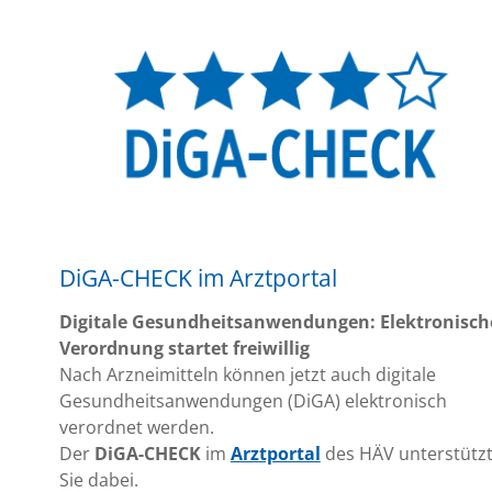
den
Vorschlägen
der
Finanzkommission
DiGA-CHECK im Arztportal
Digitale Gesundheitsanwendungen: Elektronisch
Verordnung startet freiwillig
Nach Arzneimitteln können jetzt auch digitale
Gesundheitsanwendungen (
DiGA
) elektronisch
verordnet werden.
Der
DiGA-CHECK
im
Arztportal
des HÄV unterstütz
Sie dabei.