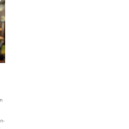
em
n-
-