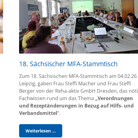
Ein
starker
Hebel
für
die
Sicherung
der
Versorgung“
18. Sächsischer MFA-Stammtisch
Zum 18. Sächsischen MFA-Stammtisch am 04.02.26 
Leipzig, gaben Frau Steffi Macher und Frau Steffi
Berger von der Reha-aktiv GmbH Dresden, das nöt
Fachwissen rund um das Thema
„Verordnungen
und Rezeptänderungen in Bezug auf Hilfs- und
Verbandsmittel
“.
18.
Weiterlesen …
Sächsischer